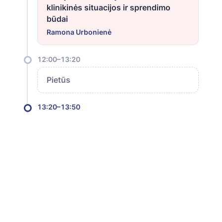
klinikinės situacijos ir sprendimo
būdai
Ramona Urbonienė
12:00–13:20
Pietūs
13:20–13:50
MHT skyrimas po onkologinės ligos
diagnozės
Lina Pužauskienė
13:50–14:30
MHT skyrimas po krūties vėžio
diagnozės