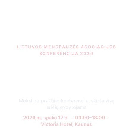
LIETUVOS MENOPAUZĖS ASOCIACIJOS
KONFERENCIJA 2026
Menopauzė praktikoje:
nuo neurologijos iki
onkologijos
Mokslinė-praktinė konferencija, skirta visų
sričių gydytojams
2026 m. spalio 17 d. · 09:00–18:00 ·
Victoria Hotel, Kaunas